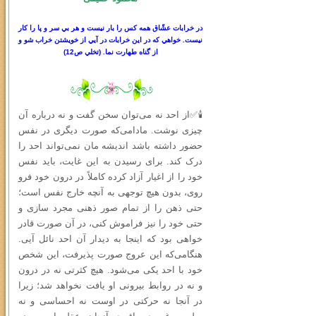
در خرابات عشّاق همه كس را بار نيست و هر بي سر
و
پا را كار
نيست. خواهي كه در اين خرابات در آيي از خويشتن خراب شو و
از گناه طهارت نما.
(
تخلي ص
12)
🕯✅از احد نه می‌توان سخن گفت و نه درباره آن
چیزی نوشت. مادامی‌که صورت دیگری در نفس
حضور داشته باشد اندیشه‌ مان نمی‌تواند احد را
درک کند. برای رسیدن به این غایت، باید نفس
خود را از اغیار آزاد کرده کاملاً در درون خود فرو
روی، بدون هیچ توجهی به آنچه خارج نفس است؛
حتى ذهن را از تمام صور ذهنی مجرد سازی و
حتی خود را نیز فراموش کنی، در آن صورت قادر
خواهی بود که اینجا به دیدار آن احد نائل آیی.
هنگامی‌که این عروج صورت پذیرفت، این شخص
خود با احد یکی می‌شود. هیچ کثرتی نه در درون
و نه در روابط بیرونی او یافت نخواهد شد؛ زیرا
در آنجا نه حرکتی در اوست نه احساسی و نه