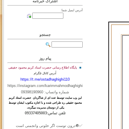
اشتراک خبرنامه
آدرس ایمیل شما:
جستجو
پیام روز
پایگاه اطلاع رسانی حضرت استاد کریم محمود حقیقی
آ
درس کانال تلگرام
https://t.me/ostadhaghighi110
https://instagram.com/karimmahmodhaghighi
شماره واتساپ: 09398190960
این
وب
سایت
توسط
عده ای
از
شاگردان حضرت استاد کریم
محمود حقیقی ره طراحی شده و با اجازه مکتوب ایشان توسط
یکی از دوستان مدیریت میگردد،
تلفن تماس:09337405003
✅🔘درون توست اگر خلوتی وانجمنی است