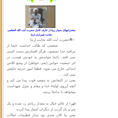
سخنرانیهای بسیار زیبا از عارف کامل حضرت آیت الله العظمی
نجابت شیرازی (ره)
✅🔘حضرت آیت الله نجابت (ره)
شخصی که طالب خداست حتما از
مراقبه جدا نمیشود، هرگز افسارش دست کسی
نمی افتد، دائما حواسش به خودش هست، در
اثر جمعیت حواس (نفی خواطر) از وضع کلاس
ابتدائی خارج می شود، قطعا امور جزئیه ذلیلش
نمی کند، ....
یعنی در التفاتش به مقصد قوت پیدا می کند و
آنچه آرزوی اولیاء خدا و مقام و منزل شهداست
میخواهد تا بدانجا برسد.
قهرا از عالم خیال به مقدار زیادی رد شده و یک
سر و یک گردن از دیگران امتیاز پیدا کرده،
یعنی ما الان صدی نود مدار قطبمات خیالات