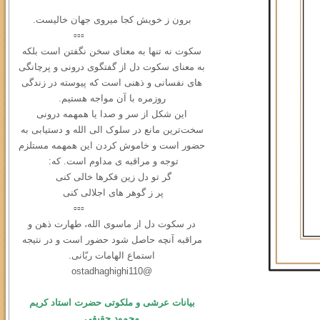
برون ز خویش کجا میروی جهان خالیست.
▫️▫️▫️
سکوت نه ‌تنها به معنای سخن نگفتن است بلکه
به معنای سکوت دل از گفتگوی درونی و ‌پرچانگی
های نفسانی و ذهنی است که پیوسته در زندگی
روزمره با آن مواجه هستیم.
این شکل از سر و صدا یا همهمه‌ درونی
سخت‌ترین مانع در سلوک الی الله و دستیابی به
حضور است و خاموش کردن این همهمه مستلزم
توجه و مراقبه ی مداوم است. که:
گر تو دل زین فکرها خالی کنی
پر ز گوهر های اجلالی کنی
▫️▫️▫️
در سكوت دل از ماسوی الله، طهارت ذهن و
مراقبه آنچه حاصل شود حضور است و در نتیجه
استماع الهامات ربّانی.
@ostadhaghighi110
بیانات عرشی و ملکوتی حضرت استاد کریم
محمود حقیقی