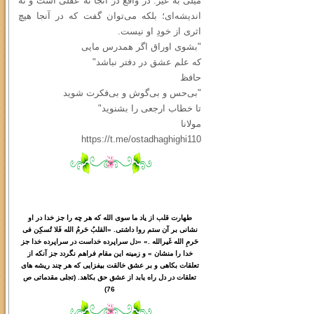
میلی به غیر. در واقع در آنجا نه عقلی است و نه
اندیشه‌ای؛ بلکه می‌توان گفت که در آنجا هیچ
اثری از خودِ او نیست.
"بشوی اوراق اگر همدرس مایی
که علم عشق در دفتر نباشد"
حافظ
"بی‌حس و بی‌گوش و بی‌فکرت شوید
تا خطاب ارجعی را بشنوید"
مولانا
https://t.me/ostadhaghighi110
طهارت قلب از یاد ما سوی الله که هر چه را جز خدا در او
نشانی بر آن ستم روا داشتی. «القلبُ حَرمُ الله فَلا تُسکِن فی
حَرمِ الله غَیرالله .» «دل سراپرده خداست در سراپرده خدا جز
خدا را منشان » و زمینه این مقام فراهم نگردد جز آنکه از
تعلقات بکاهی و بر عشق خالقت بیفزایی که هر چند ریشه های
تعلقات در دل راه یابد از عشق حق بکاهد. (تجلی مقدماتی ص
76)