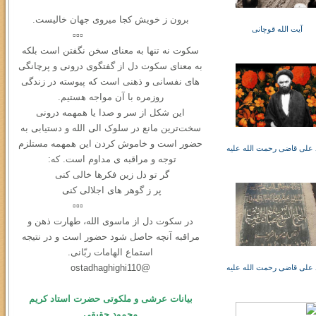
برون ز خویش کجا میروی جهان خالیست.
آیت الله قوچانی
▫️▫️▫️
سکوت نه ‌تنها به معنای سخن نگفتن است بلکه
به معنای سکوت دل از گفتگوی درونی و ‌پرچانگی
های نفسانی و ذهنی است که پیوسته در زندگی
روزمره با آن مواجه هستیم.
این شکل از سر و صدا یا همهمه‌ درونی
سخت‌ترین مانع در سلوک الی الله و دستیابی به
حضور است و خاموش کردن این همهمه مستلزم
علی قاضی رحمت الله علیه
توجه و مراقبه ی مداوم است. که:
گر تو دل زین فکرها خالی کنی
پر ز گوهر های اجلالی کنی
▫️▫️▫️
در سكوت دل از ماسوی الله، طهارت ذهن و
مراقبه آنچه حاصل شود حضور است و در نتیجه
استماع الهامات ربّانی.
@ostadhaghighi110
علی قاضی رحمت الله علیه
بیانات عرشی و ملکوتی حضرت استاد کریم
محمود حقیقی