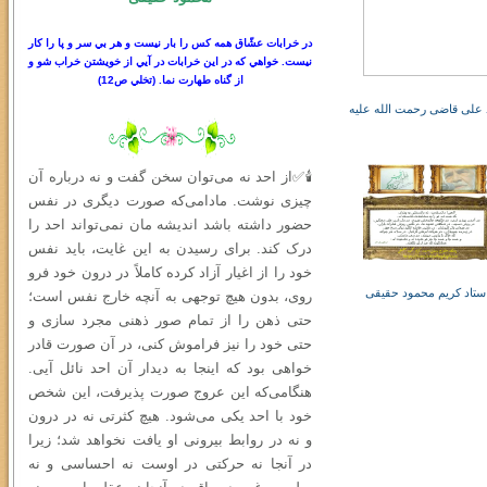
در خرابات عشّاق همه كس را بار نيست و هر بي سر
و
پا را كار
نيست. خواهي كه در اين خرابات در آيي از خويشتن خراب شو و
از گناه طهارت نما.
(
تخلي ص
12)
علی قاضی رحمت الله علیه
🕯✅از احد نه می‌توان سخن گفت و نه درباره آن
چیزی نوشت. مادامی‌که صورت دیگری در نفس
حضور داشته باشد اندیشه‌ مان نمی‌تواند احد را
درک کند. برای رسیدن به این غایت، باید نفس
خود را از اغیار آزاد کرده کاملاً در درون خود فرو
ستاد کریم محمود حقیقی
روی، بدون هیچ توجهی به آنچه خارج نفس است؛
حتى ذهن را از تمام صور ذهنی مجرد سازی و
حتی خود را نیز فراموش کنی، در آن صورت قادر
خواهی بود که اینجا به دیدار آن احد نائل آیی.
هنگامی‌که این عروج صورت پذیرفت، این شخص
خود با احد یکی می‌شود. هیچ کثرتی نه در درون
و نه در روابط بیرونی او یافت نخواهد شد؛ زیرا
در آنجا نه حرکتی در اوست نه احساسی و نه