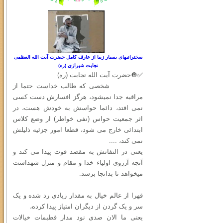
سخنرانیهای بسیار زیبا از عارف کامل حضرت آیت الله العظمی
نجابت شیرازی (ره)
✅🔘حضرت آیت الله نجابت (ره)
شخصی که طالب خداست حتما از
مراقبه جدا نمیشود، هرگز افسارش دست کسی
نمی افتد، دائما حواسش به خودش هست، در
اثر جمعیت حواس (نفی خواطر) از وضع کلاس
ابتدائی خارج می شود، قطعا امور جزئیه ذلیلش
نمی کند، ....
یعنی در التفاتش به مقصد قوت پیدا می کند و
آنچه آرزوی اولیاء خدا و مقام و منزل شهداست
میخواهد تا بدانجا برسد.
قهرا از عالم خیال به مقدار زیادی رد شده و یک
سر و یک گردن از دیگران امتیاز پیدا کرده،
یعنی ما الان صدی نود مدار قطبمات خیالات