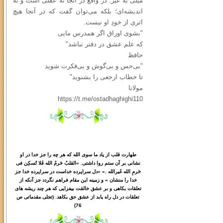
میلی به غیر. در واقع در آنجا نه عقلی است و نه
اندیشه‌ای؛ بلکه می‌توان گفت که در آنجا هیچ
اثری از خودِ او نیست.
"بشوی اوراق اگر همدرس مایی
که علم عشق در دفتر نباشد"
حافظ
"بی‌حس و بی‌گوش و بی‌فکرت شوید
تا خطاب ارجعی را بشنوید"
مولانا
https://t.me/ostadhaghighi110
طهارت قلب از یاد ما سوی الله که هر چه را جز خدا در او
نشانی بر آن ستم روا داشتی. «القلبُ حَرمُ الله فَلا تُسکِن فی
حَرمِ الله غَیرالله .» «دل سراپرده خداست در سراپرده خدا جز
خدا را منشان » و زمینه این مقام فراهم نگردد جز آنکه از
تعلقات بکاهی و بر عشق خالقت بیفزایی که هر چند ریشه های
تعلقات در دل راه یابد از عشق حق بکاهد. (تجلی مقدماتی ص
76)