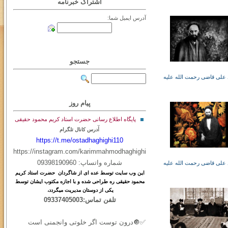
اشتراک خبرنامه
آدرس ایمیل شما:
جستجو
علی قاضی رحمت الله علیه
پیام روز
پایگاه اطلاع رسانی حضرت استاد کریم محمود حقیقی
آ
درس کانال تلگرام
https://t.me/ostadhaghighi110
https://instagram.com/karimmahmodhaghighi
شماره واتساپ: 09398190960
علی قاضی رحمت الله علیه
این
وب
سایت
توسط
عده ای
از
شاگردان حضرت استاد کریم
محمود حقیقی ره طراحی شده و با اجازه مکتوب ایشان توسط
یکی از دوستان مدیریت میگردد،
تلفن تماس:09337405003
✅🔘درون توست اگر خلوتی وانجمنی است