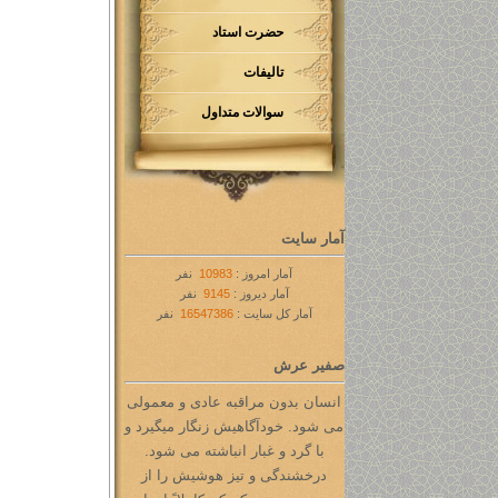
حضرت استاد
تالیفات
سوالات متداول
آمار سایت
آمار امروز :
10983
نفر
آمار دیروز :
9145
نفر
آمار کل سایت :
16547386
نفر
صفیر عرش
انسان بدون مراقبه عادی و معمولی
می شود. خودآگاهیش زنگار میگیرد و
با گرد و غبار انباشته می شود.
درخشندگی و تیز هوشیش را از