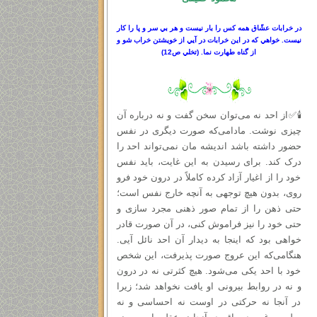
در خرابات عشّاق همه كس را بار نيست و هر بي سر
و
پا را كار
نيست. خواهي كه در اين خرابات در آيي از خويشتن خراب شو و
از گناه طهارت نما.
(
تخلي ص
12)
🕯✅از احد نه می‌توان سخن گفت و نه درباره آن
چیزی نوشت. مادامی‌که صورت دیگری در نفس
حضور داشته باشد اندیشه‌ مان نمی‌تواند احد را
درک کند. برای رسیدن به این غایت، باید نفس
خود را از اغیار آزاد کرده کاملاً در درون خود فرو
روی، بدون هیچ توجهی به آنچه خارج نفس است؛
حتى ذهن را از تمام صور ذهنی مجرد سازی و
حتی خود را نیز فراموش کنی، در آن صورت قادر
خواهی بود که اینجا به دیدار آن احد نائل آیی.
هنگامی‌که این عروج صورت پذیرفت، این شخص
خود با احد یکی می‌شود. هیچ کثرتی نه در درون
و نه در روابط بیرونی او یافت نخواهد شد؛ زیرا
در آنجا نه حرکتی در اوست نه احساسی و نه