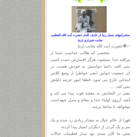
سخنرانیهای بسیار زیبا از عارف کامل حضرت آیت الله العظمی
نجابت شیرازی (ره)
✅🔘حضرت آیت الله نجابت (ره)
شخصی که طالب خداست حتما از
مراقبه جدا نمیشود، هرگز افسارش دست کسی
نمی افتد، دائما حواسش به خودش هست، در
اثر جمعیت حواس (نفی خواطر) از وضع کلاس
ابتدائی خارج می شود، قطعا امور جزئیه ذلیلش
نمی کند، ....
یعنی در التفاتش به مقصد قوت پیدا می کند و
آنچه آرزوی اولیاء خدا و مقام و منزل شهداست
میخواهد تا بدانجا برسد.
قهرا از عالم خیال به مقدار زیادی رد شده و یک
سر و یک گردن از دیگران امتیاز پیدا کرده،
یعنی ما الان صدی نود مدار قطبمات خیالات