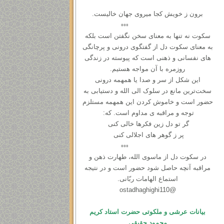
برون ز خویش کجا میروی جهان خالیست.
▫️▫️▫️
سکوت نه ‌تنها به معنای سخن نگفتن است بلکه
به معنای سکوت دل از گفتگوی درونی و ‌پرچانگی
های نفسانی و ذهنی است که پیوسته در زندگی
روزمره با آن مواجه هستیم.
این شکل از سر و صدا یا همهمه‌ درونی
سخت‌ترین مانع در سلوک الی الله و دستیابی به
حضور است و خاموش کردن این همهمه مستلزم
توجه و مراقبه ی مداوم است. که:
گر تو دل زین فکرها خالی کنی
پر ز گوهر های اجلالی کنی
▫️▫️▫️
در سكوت دل از ماسوی الله، طهارت ذهن و
مراقبه آنچه حاصل شود حضور است و در نتیجه
استماع الهامات ربّانی.
@ostadhaghighi110
بیانات عرشی و ملکوتی حضرت استاد کریم
محمود حقیقی