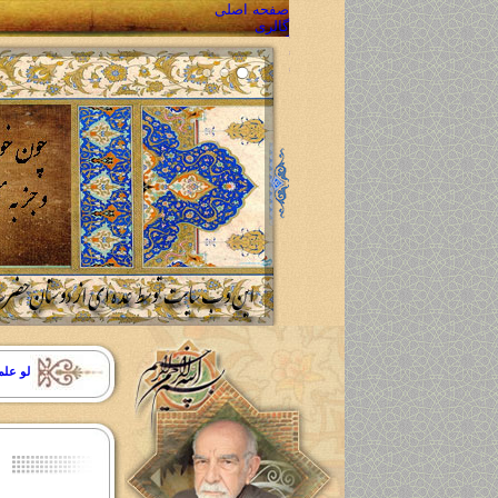
صفحه اصلی
گالری
گالری تصاویر
گالری صوتی
گالری فیلم
محصولات
مشاهده محصولات
ارسال سفارش محصول
پیگیری سفارش محصول
تماس با ما
سوالات متداول
تماس با ما
نقشه سایت
تعاون و همکاری
لو علم