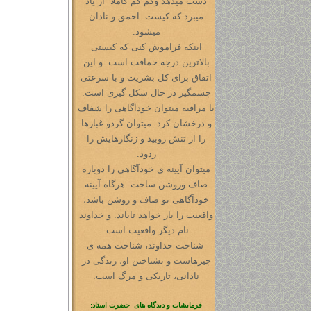
دست میدهد وکم کم کاملا ً از یاد
میبرد که کیست. احمق و نادان
میشود.
اینکه فراموش کنی که کیستی
بالاترین درجه حماقت است. و این
اتفاق برای کل بشریت و با سرعتی
چشمگیر در حال شکل گیری است.
با مراقبه میتوان خودآگاهی را شفاف
و درخشان کرد. میتوان گردو غبارها
را از تنش روبید و زنگارهایش را
زدود.
میتوان آیینه ی خودآگاهی را دوباره
صاف وروشن ساخت. هرگاه آیینه
خودآگاهی تو صاف و روشن باشد،
واقعیت را باز خواهد تاباند. و خداوند
نام دیگر واقعیت است.
شناخت خداوند، شناخت همه ی
چیزهاست و نشناختن او، زندگی در
نادانی، تاریکی و مرگ است.
فرمایشات و دیدگاه های حضرت استاد: