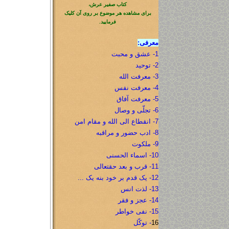
کتاب صفیر عرش،
برای مشاهده هر موضوع بر روی آن کلیک
فرمایید.
معرفی:
1- عشق و محبت
2- توحید
3- معرفت الله
4- معرفت نفس
5- معرفت آفاق
6- تجلّی و وصال
7- انقطاع الی الله و مقام امن
8- ادب حضور و مراقبه
9- ملکوت
10- اسماء الحسنی
11- قرب و بعد حقتعالی
12- یک قدم بر خود بنه یک ...
13- لذت انس
14- عجز و فقر
15- نفی خواطر
16
- توکّل