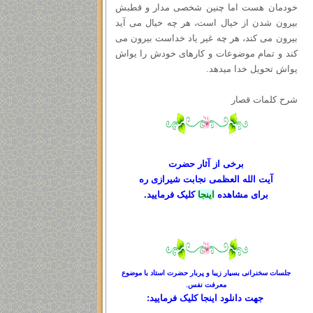
خودمان هست اما چنین شخصی مدار و قطبش
بیرون شدن از خیال است، هر چه خیال می آید
بیرون می کند، هر چه غیر یاد خداست بیرون می
کند و تمام موضوعات و کارهای خودش را یواش
یواش تحویل خدا میدهد.
شرح کلمات قصار
برخی از آثار حضرت
آیت الله العظمی نجابت شیرازی ره
برای مشاهده
اینجا
کلیک فرمایید.
جلسات سخنرانی بسیار زیبا و پربار حضرت استاد با موضوع
معرفت نفس.
جهت دانلود
اینجا کلیک
فرمایید: