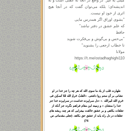
میلی به غیر. در واقع در آنجا نه عقلی است و نه
اندیشه‌ای؛ بلکه می‌توان گفت که در آنجا هیچ
اثری از خودِ او نیست.
"بشوی اوراق اگر همدرس مایی
که علم عشق در دفتر نباشد"
حافظ
"بی‌حس و بی‌گوش و بی‌فکرت شوید
تا خطاب ارجعی را بشنوید"
مولانا
https://t.me/ostadhaghighi110
طهارت قلب از یاد ما سوی الله که هر چه را جز خدا در او
نشانی بر آن ستم روا داشتی. «القلبُ حَرمُ الله فَلا تُسکِن فی
حَرمِ الله غَیرالله .» «دل سراپرده خداست در سراپرده خدا جز
خدا را منشان » و زمینه این مقام فراهم نگردد جز آنکه از
تعلقات بکاهی و بر عشق خالقت بیفزایی که هر چند ریشه های
تعلقات در دل راه یابد از عشق حق بکاهد. (تجلی مقدماتی ص
76)