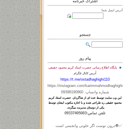
اشتراک خبرنامه
آدرس ایمیل شما:
جستجو
پیام روز
پایگاه اطلاع رسانی حضرت استاد کریم محمود حقیقی
آ
درس کانال تلگرام
https://t.me/ostadhaghighi110
https://instagram.com/karimmahmodhaghighi
شماره واتساپ: 09398190960
این
وب
سایت
توسط
عده ای
از
شاگردان حضرت استاد کریم
محمود حقیقی ره طراحی شده و با اجازه مکتوب ایشان توسط
یکی از دوستان مدیریت میگردد،
تلفن تماس:09337405003
✅🔘درون توست اگر خلوتی وانجمنی است