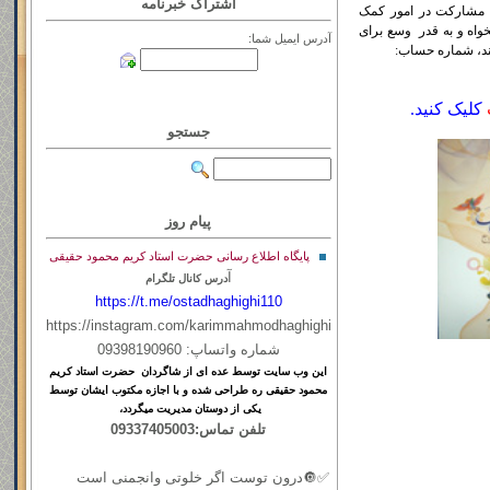
اشتراک خبرنامه
ای مشارکت در امور کمک
خواه و به قدر وسع برای
آدرس ایمیل شما:
ند، شماره حساب:
کلیک کنید.
جستجو
پیام روز
پایگاه اطلاع رسانی حضرت استاد کریم محمود حقیقی
آ
درس کانال تلگرام
https://t.me/ostadhaghighi110
https://instagram.com/karimmahmodhaghighi
شماره واتساپ: 09398190960
این
وب
سایت
توسط
عده ای
از
شاگردان حضرت استاد کریم
محمود حقیقی ره طراحی شده و با اجازه مکتوب ایشان توسط
یکی از دوستان مدیریت میگردد،
تلفن تماس:09337405003
✅🔘درون توست اگر خلوتی وانجمنی است