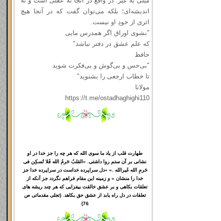
میلی به غیر. در واقع در آنجا نه عقلی است و نه
اندیشه‌ای؛ بلکه می‌توان گفت که در آنجا هیچ
اثری از خودِ او نیست.
"بشوی اوراق اگر همدرس مایی
که علم عشق در دفتر نباشد"
حافظ
"بی‌حس و بی‌گوش و بی‌فکرت شوید
تا خطاب ارجعی را بشنوید"
مولانا
https://t.me/ostadhaghighi110
طهارت قلب از یاد ما سوی الله که هر چه را جز خدا در او
نشانی بر آن ستم روا داشتی. «القلبُ حَرمُ الله فَلا تُسکِن فی
حَرمِ الله غَیرالله .» «دل سراپرده خداست در سراپرده خدا جز
خدا را منشان » و زمینه این مقام فراهم نگردد جز آنکه از
تعلقات بکاهی و بر عشق خالقت بیفزایی که هر چند ریشه های
تعلقات در دل راه یابد از عشق حق بکاهد. (تجلی مقدماتی ص
76)