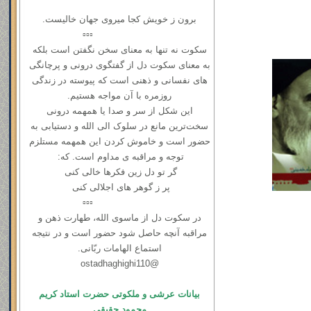
برون ز خویش کجا میروی جهان خالیست.
▫️▫️▫️
سکوت نه ‌تنها به معنای سخن نگفتن است بلکه
به معنای سکوت دل از گفتگوی درونی و ‌پرچانگی
های نفسانی و ذهنی است که پیوسته در زندگی
روزمره با آن مواجه هستیم.
این شکل از سر و صدا یا همهمه‌ درونی
سخت‌ترین مانع در سلوک الی الله و دستیابی به
حضور است و خاموش کردن این همهمه مستلزم
توجه و مراقبه ی مداوم است. که:
گر تو دل زین فکرها خالی کنی
پر ز گوهر های اجلالی کنی
▫️▫️▫️
در سكوت دل از ماسوی الله، طهارت ذهن و
مراقبه آنچه حاصل شود حضور است و در نتیجه
استماع الهامات ربّانی.
@ostadhaghighi110
بیانات عرشی و ملکوتی حضرت استاد کریم
محمود حقیقی