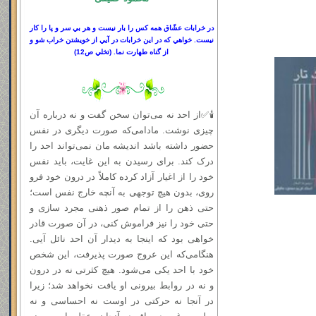
در خرابات عشّاق همه كس را بار نيست و هر بي سر
و
پا را كار
نيست. خواهي كه در اين خرابات در آيي از خويشتن خراب شو و
از گناه طهارت نما.
(
تخلي ص
12)
🕯✅از احد نه می‌توان سخن گفت و نه درباره آن
چیزی نوشت. مادامی‌که صورت دیگری در نفس
حضور داشته باشد اندیشه‌ مان نمی‌تواند احد را
درک کند. برای رسیدن به این غایت، باید نفس
خود را از اغیار آزاد کرده کاملاً در درون خود فرو
روی، بدون هیچ توجهی به آنچه خارج نفس است؛
حتى ذهن را از تمام صور ذهنی مجرد سازی و
حتی خود را نیز فراموش کنی، در آن صورت قادر
خواهی بود که اینجا به دیدار آن احد نائل آیی.
هنگامی‌که این عروج صورت پذیرفت، این شخص
خود با احد یکی می‌شود. هیچ کثرتی نه در درون
و نه در روابط بیرونی او یافت نخواهد شد؛ زیرا
در آنجا نه حرکتی در اوست نه احساسی و نه