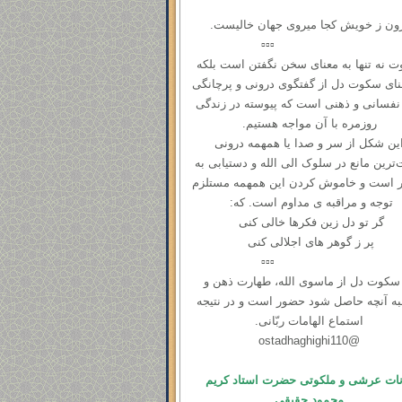
ون ز خویش کجا میروی جهان خالیست.
▫️▫️▫️
 نه ‌تنها به معنای سخن نگفتن است بلکه
نای سکوت دل از گفتگوی درونی و ‌پرچانگی
نفسانی و ذهنی است که پیوسته در زندگی
روزمره با آن مواجه هستیم.
ین شکل از سر و صدا یا همهمه‌ درونی
رین مانع در سلوک الی الله و دستیابی به
 است و خاموش کردن این همهمه مستلزم
توجه و مراقبه ی مداوم است. که:
گر تو دل زین فکرها خالی کنی
پر ز گوهر های اجلالی کنی
▫️▫️▫️
سكوت دل از ماسوی الله، طهارت ذهن و
به آنچه حاصل شود حضور است و در نتیجه
استماع الهامات ربّانی.
@ostadhaghighi110
انات عرشی و ملکوتی حضرت استاد کریم
محمود حقیقی