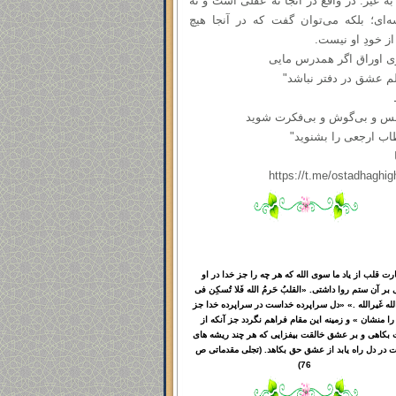
به غیر. در واقع در آنجا نه عقلی است و نه
ه‌ای؛ بلکه می‌توان گفت که در آنجا هیچ
از خودِ او نیست.
 اوراق اگر همدرس مایی
م عشق در دفتر نباشد"
س و بی‌گوش و بی‌فکرت شوید
اب ارجعی را بشنوید"
https://t.me/ostadhaghig
ت قلب از یاد ما سوی الله که هر چه را جز خدا در او
بر آن ستم روا داشتی. «القلبُ حَرمُ الله فَلا تُسکِن فی
الله غَیرالله .» «دل سراپرده خداست در سراپرده خدا جز
را منشان » و زمینه این مقام فراهم نگردد جز آنکه از
ت بکاهی و بر عشق خالقت بیفزایی که هر چند ریشه های
ت در دل راه یابد از عشق حق بکاهد. (تجلی مقدماتی ص
76)