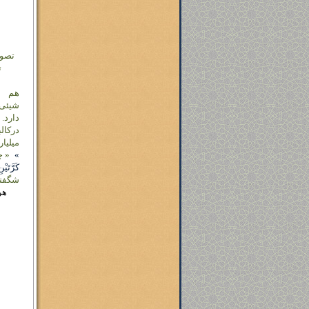
تصور
ت
هم
شیئی
دارد.
درکال
میلیار
»
« 
کَرَّتَیْن
شگفتی
هر