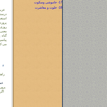
17- خاموشی وسکوت
18- خلوت و معاشرت
عزیز
درستی
استغف
پرورد
روزی 
معنی 
گناه 
پیامب
می کن
.
#
راه
عمل
پرور
اگر