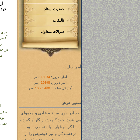
از
درذا
حضرت استاد
تالیفات
سوالات متداول
بدی ه
آدمی
ر
دراجت
مت
آمار سایت
آمار امروز :
13634
نفر
آمار دیروز :
12698
نفر
آمار کل سایت :
16555488
نفر
صفیر عرش
ا
مادرن
انسان بدون مراقبه عادی و معمولی
بود
می شود. خودآگاهیش زنگار میگیرد و
نمی 
با گرد و غبار انباشته می شود.
درخشندگی و تیز هوشیش را از