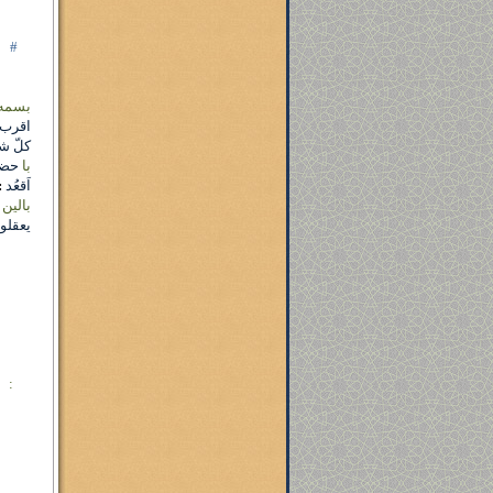
#
بسمه 
اقرب 
کلّ ش
با
حض
اَقعُد
:
بالین
یعقلون
: