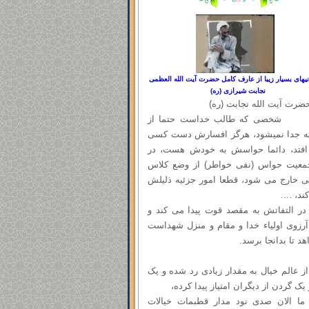
یهای بسیار زیبا از عارف کامل حضرت آیت الله العظمی
نجابت شیرازی (ره)
رت آیت الله نجابت (ره)
ی که طالب خداست حتما از
به جدا نمیشود، هرگز افسارش دست کسی
افتد، دائما حواسش به خودش هست، در
جمعیت حواس (نفی خواطر) از وضع کلاس
ئی خارج می شود، قطعا امور جزئیه ذلیلش
ند، ....
در التفاتش به مقصد قوت پیدا می کند و
آرزوی اولیاء خدا و مقام و منزل شهداست
هد تا بدانجا برسد.
از عالم خیال به مقدار زیادی رد شده و یک
یک گردن از دیگران امتیاز پیدا کرده،
ما الان صدی نود مدار قطبمات خیالات