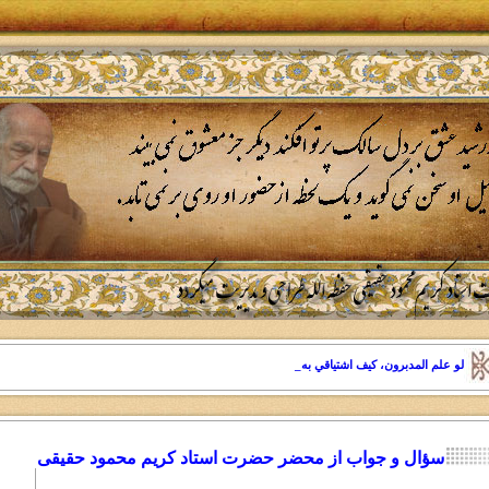
لو علم المدبرون، کيف اشتياقي بهم، لماتو شوقا"
سؤال و جواب از محضر حضرت استاد کریم محمود حقیقی