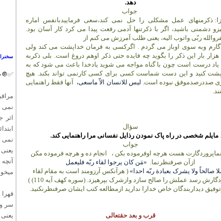
دهد.
جواب
ا: ذکرمنهای عمل مشکلی را حل نمی کند،سعی فرماییدبانفس اماره
زو دشمنی باشید، اگر با ذکرتنها آدمی رفعت پیدا می کرد کار آسان بود.
روالله ربّی واتوب الیه، یعنی طلب آمرزش می کنم از
گارم وبه سوی اوباز می گردم . اگرکسی به فرمان خداپشت می کند ولی
هزار بار این ذکر را بگوید چه فایده حتی ذکر اوهم دروغ است. بلی ذکربه
سخنران
یاد درست است چون با گناه مواجه می شوید یادخدا باعث می شود که به
پشت کنید و این دست شماست کسی برای کسی کارنمی تواند بکند. هیچ
✅🔘حض
ری صددرصدموفق نبوده است.
لیس للانسان الاّ ماسعی
،
آنها فقط راهنمایی
شخص
ند.
مراق
نمی 
اثر 
سؤال
ابتدا
مایلم شخصی در راه پاک نمودن رذایل نفسانی مرا راهنمایی کند.
نمی ک
جواب
یعنی 
نماپروردگارت هست هرچه اوفرموده بکن ،
انجام ده و هرچه فرموده مکن
آنچه 
ازآن صرفنظرنما.
«مَن کان یرجوا لقاء ربّه فلیعمل
ا صالحاً ولا یشرک بعبادة ربّه احدا»
( هرآنکس آرزومند است به مقام لقاء
میخوا
دگارش رسد عملش را صالح سازد وازشرک بپرهیزد.
(سوره کهف آیه 110) )
توفیق دیداربندگان خاص خدارا ندارید ازمطالعه کتب ایشان صرفنظرنکنید.
قهرا 
سر و 
قرب و بعد حقتعالی
یعنی 