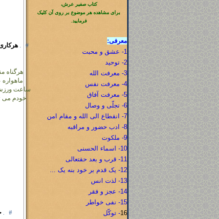
کتاب صفیر عرش،
برای مشاهده هر موضوع بر روی آن کلیک
فرمایید.
معرفی:
#
.
هرکاری 
1- عشق و محبت
2- توحید
هرگناه م
3- معرفت الله
ماهواره ع
4- معرفت نفس
ساعت ورزش ک
5- معرفت آفاق
خودم می تو
6- تجلّی و وصال
7- انقطاع الی الله و مقام امن
8- ادب حضور و مراقبه
9- ملکوت
10- اسماء الحسنی
11- قرب و بعد حقتعالی
12- یک قدم بر خود بنه یک ...
13- لذت انس
14- عجز و فقر
15- نفی خواطر
#
.
ح
16
- توکّل