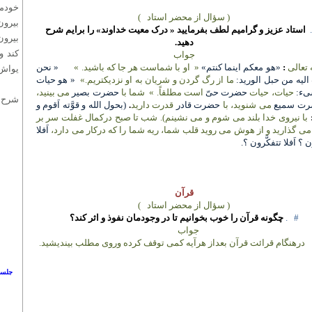
خودم
( سؤال از محضر استاد
)
بیرون
.
استاد عزیز و گرامیم لطف بفرمایید « درک معیت خداوند» را برایم شرح
بیرون
دهید.
کند و
جواب
تعالی
:
«هو معکم اینما کنتم»
«
او با شماست هر جا که باشید. »
« نحن
یواش 
الیه من حبل الورید:
ما از رگ گردن و شریان به او نزدیکتریم.»
« هو حیات
یء:
حیات، حیات
حضرت حیّ
است مطلقاً. »
شما با
حضرت بصیر
می بینید،
شرح 
رت سمیع
می شنوید، با
حضرت قادر
قدرت دارید
.
(بحول الله و قوَّته اَقوم و
با نیروی خدا بلند می شوم و می نشینم). شب تا صبح درکمال غفلت سر بر
 می گذارید و از هوش می روید قلب شما، ریه شما را که درکار می دارد،
اَفلا
 ؟ اَفلا تتفکَّرون ؟.
قرآن
( سؤال از محضر استاد
)
#
.
چگونه قرآن را خوب بخوانیم تا در وجودمان نفوذ و اثر کند؟
جواب
درهنگام قرائت قرآن بعداز هرآیه کمی توقف کرده وروی مطلب بیندیشید.
جلسا