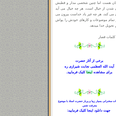
ان هست اما چنین شخصی مدار و قطبش
 شدن از خیال است، هر چه خیال می آید
 می کند، هر چه غیر یاد خداست بیرون می
 تمام موضوعات و کارهای خودش را یواش
تحویل خدا میدهد.
کلمات قصار
برخی از آثار حضرت
آیت الله العظمی نجابت شیرازی ره
برای مشاهده
اینجا
کلیک فرمایید.
ت سخنرانی بسیار زیبا و پربار حضرت استاد با موضوع
معرفت نفس.
جهت دانلود
اینجا کلیک
فرمایید: