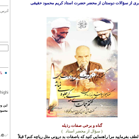
ی از سؤالات دوستان از محضر حضرت استاد کریم محمود حقیقی
آدرس ا
پا
highi
این
و
محمود
گناه و برخی صفات رذیله
( سؤال از محضر استاد
)
✅🔘د
لطف بفرمایید مرا راهنمایی کنید که باصفات بد درونی مثل ریاچه کنم؟ قبلاً