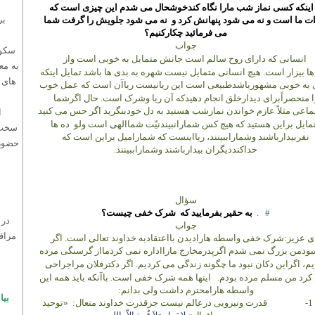
اینکه کسی نماز
شب مارا
نگاه کندخوشحال می شدم این چیزی است که
بر
ت ما
است و
نه می شود پنهانش کرد
و
نه می شود
جلویش را گرفت شما
می فرمائید
چکارکنیم؟
جواب
سکوت
انسانی که دارای روح سالم است جانش متمایل به خوبی است واز
به مع
ا بیزار
است.
هیچ انسانی متمایل نیست شهره به بدی ها باشد تمایل اینکه
های 
 به خوبی مشهورباشدطبیعی است این ریانیست ریاآن است که عمل خوب
ا منحصراًبرای دیدارخلق انجام دهیدکه آن ریا وشرک است.
حال اگرشما
ماعی مثلاً عازم خواندن نمازشب هستید به دل خودبنگرید اگر حس می کنید
ا
مایل براین هستید که هیچ کس شمارانبیندنیّت شماالهی است ولو
ده ها
سخت‌ت
نفربیدارباشند وشماراببینند، ریااینست که شمارامیل براین است که
حضور
خداکنددیگران بیدارباشند وشماراببینند.
سؤال
#
.
به حقیر بفرمایید که
شرک خفی چیست؟
در 
جواب
مراق
ی عزیز:شرک خفی واسطه هارادیدن بااعتقادبه خداوند تعالی است. اگر
بودمن بزرگ نمی شدم اگرپدرمخارج مارااداره نمی کردمااز گرسنگی مرده
یم،
اگراین دکان نبود ما چگونه زندگی می کردیم. اگر دکترفلان مراجراحی
کرد من مسلم مرده بودم.
اینها همه شرک خفی است. باآنکه باید همه این
واسطه هارامحترم داشت ولی بدانم:
بی
1-
قدرت ونیرویی درعالم نیست جزقدرت خداوند متعال:
«توحید