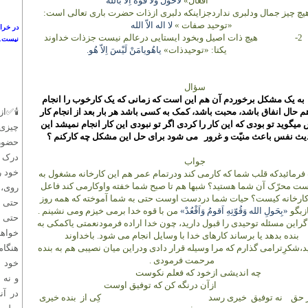
افعال»
لاحَول وَلاَ قُوة اِلاّ بالله
یچ چیز جمال ودلبری نداردجزاینکه دلبری ازذات حضرت باری تعالی است:
«توحید صفات »
لا اله الاّ الله
در خرا
2-
هیچ ذات اصیل وبخود ایستایی درعالم نیست جزذات خداوند
نيست. 
یکتا: «توحیدذات»
یاهُویامَنْ لَیْسَ اِلاّ هُو
.
سؤال
به یک مشکل برخوردم آن هم این است که زمانی که یک کارخوب را انجام
م حال انفاق باشد، محبت باشد، کمک به کسی باشد هر بار بعد از انجام کار
🕯✅از
میگوید تو بودی که این کار را کردی اگر تو نبودی این کار انجام نمیشد این
چیزی
یث نفس باعث منیّت و غرور
می شود برای حل این مشکل چه کارکنم ؟
حضور 
درک ک
جواب
خود ر
رمائیدکه قلب شما که کارمی کند ودرتمام عمر هم این کارخانه مشغول به
ست محرّک آن شما هستید؟ شبها هم تا صبح شما خفته واوکارمی کند فاعل
روی، 
کارخانه کیست؟ حیات شما دردست اوست حتی به شما آموخته که همه روز
حتى ذ
زبگو
«بِحَولِ الله وَقُوّتِهِ اَقومُ وَاَقْعُدْ»
من با قوه خدا برمی خیزم ومی نشینم .
حتی خ
گراین مسئله توحیدی را قبول دارید، چون خدا اراده فرمودنعمتی یاکمکی به
خواهی
بنده بدهد یا برساند کارهای خدا با وسایل انجام می شود. باخداوند
د،شکرِترامی گذارم که مرا وسیله قرار دادی ودراین میان نصیبی هم به بنده
هنگام
مرحمت فرمودی .
خود ب
چه اندیشی ازخود که فعلم نکوست
و نه 
ازآن درنگه کن که توفیق اوست
در آن
ز حق
نه توفیق
خیری رسد
کِی از
بنده خیری