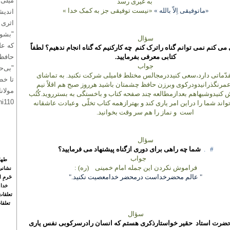
میلی 
به غیری رسد
«ماتوفیقی اِلاّ بالله »
«نیست توفیقی جز به کمک خدا »
اندیش
اثری 
"بشوی
سؤال
که عل
می کنم نمی توانم گناه راترک کنم
چه کارکنیم که گناه انجام ندهیم؟ لطفاً
کتابی معرفی بفرمایید.
حافظ
جواب
"بی‌ح
قدّماتی دارد،سعی کنیددرمجالس مختلط فامیلی شرکت نکنید. به تماشای
تا خط
مرنگذرانیدودرکوی وبرزن حافظ چشمتان باشید هرروز صبح هم اقلاً نیم
مولانا
نیدوشبهاهم بعدازمطالعه چند صفحه کتاب و باخستگی به بسترروید.کُتُب
hi110
اند شما را دراین امر یاری کند و بهترازهمه کتاب تخلّی
وعبادت عاشقانه
است
و نماز را هم سر وقت بخوانید.
سؤال
#
.
شما چه راهی برای دوری ازگناه پیشنهاد می فرمایید؟
جواب
طهار
فراموش نکردن این جمله امام خمینی
(ره)
:
نشانی 
" عالم محضرخداست درمحضر خدامعصیت نکنید."
حَرمِ 
خدا 
تعلقا
تعلقا
سؤال
ضرت استاد
حقیر خواستارذکری هستم که انسان رادرسرکوبی نفس یاری