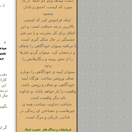
دست میدهد وکم کم کاملا ً از یاد
2-
ه
میبرد که کیست. احمق و نادان
میشود.
اینکه فراموش کنی که کیستی
بالاترین درجه حماقت است. و این
اتفاق برای کل بشریت و با سرعتی
چشمگیر در حال شکل گیری است.
.
#
با مراقبه میتوان خودآگاهی را شفاف
میده
و درخشان کرد. میتوان گردو غبارها
نفس 
حد
را از تنش روبید و زنگارهایش را
زدود.
میتوان آیینه ی خودآگاهی را دوباره
دقت ف
صاف وروشن ساخت. هرگاه آیینه
کارا
خودآگاهی تو صاف و روشن باشد،
این 
درنما
واقعیت را باز خواهد تاباند. و خداوند
حال ا
نام دیگر واقعیت است.
شناخت خداوند، شناخت همه ی
بگویی
چیزهاست و نشناختن او، زندگی در
نادانی، تاریکی و مرگ است.
گر ا
فرمایشات و دیدگاه های حضرت استاد: