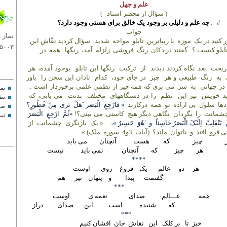
علم و جهل
( سؤال از محضر استاد
)
#
.
چه علم و دلیلی بر وجود یک خالق برای هستی وجود دارد؟
جواب
نماز 
 کنید در یک
موزه
با زیباترین
تابلو
مواجه
شدید.
سؤال کردید نقّاش این
۳۹۸۱۹۰۹۶۰
ابلو کیست ؟
گفتند در دکان
رنگ
فروشی
زلزله
آمد،
رنگها
همه
در
ریخت
بعد نگاه کردند دیدند
از
ترکیب
رنگها این تابلو
بوجود آمده، هر
به
رنگ
طبیعی و هر
چیز
در جای خود،
کدام
نادان این سخن را
باور
در جهانی
به
سر
می بری که همه چیز از نظمی علمی برخوردار است .
تما
بد خویش
نیز این
نظم
را در دستگاههای
مختلف
بدنت
می یابی، که
نظ
دها
سلول
بی اراده
تو
همه
درکارند.
« فَارْجِعِ
الْبَصَر
َهَلْ
تَری
مِنْ
فُطُورٍ؟
صف
چشمانت
را
بگردان
نگاهی دیگر هیچ
کاستی
می بینی؟!
«ثُمَّ
ارْجِعِ
الْبَصَرَ
ثب
ِ
یَنْقَلِبْ
اِلَیْکَ الْبَصَرُ خَاسِئاً
و
َهُوَ
حَسِیرٌ »
،
« یک
بازنگری
چشمانت
از
 فرو
افتد
و
ناتوان
ماند؟
(آیات
3و4
سوره
ملک)
»
چیز
که
هست
آنچنان
می باید
هر
چیز
که
آنچنان
نمی باید
نیست
****
هر
دو
عالم
یک
فروغ
روی
اوست
گفتمت
پیدا
و
پنهان
نیز
هم
***
همه
عـــالم
صدای
نغمه ی
اوست
که
شنیده
است
این
صدای
دراز
***
خیز
تا
بر کلک
این
نقاش
جان
افشان کنیم