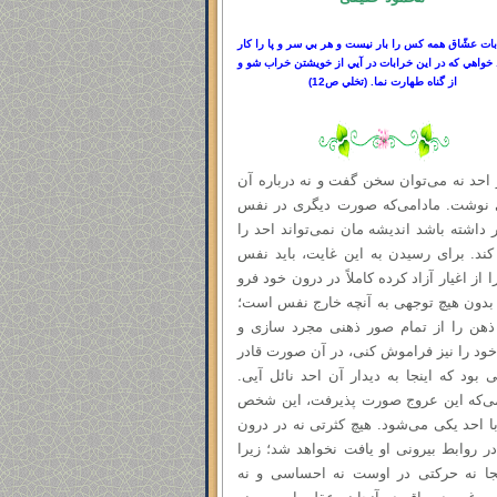
بات عشّاق همه كس را بار نيست و هر بي سر
و
پا را كار
خواهي كه در اين خرابات در آيي از خويشتن خراب شو و
از گناه طهارت نما.
(
تخلي ص
12)
 احد نه می‌توان سخن گفت و نه درباره آن
 نوشت. مادامی‌که صورت دیگری در نفس
داشته باشد اندیشه‌ مان نمی‌تواند احد را
ند. برای رسیدن به این غایت، باید نفس
ا از اغیار آزاد کرده کاملاً در درون خود فرو
بدون هیچ توجهی به آنچه خارج نفس است؛
هن را از تمام صور ذهنی مجرد سازی و
ود را نیز فراموش کنی، در آن صورت قادر
 بود که اینجا به دیدار آن احد نائل آیی.
ی‌که این عروج صورت پذیرفت، این شخص
ا احد یکی می‌شود. هیچ کثرتی نه در درون
در روابط بیرونی او یافت نخواهد شد؛ زیرا
جا نه حرکتی در اوست نه احساسی و نه