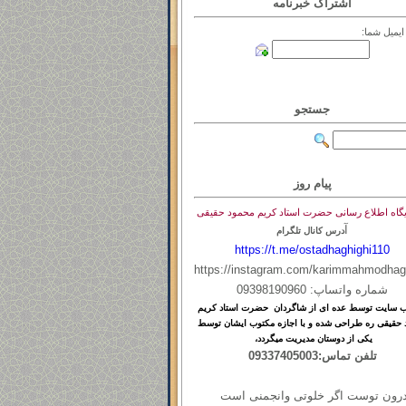
اشتراک خبرنامه
یمیل شما:
جستجو
پیام روز
یگاه اطلاع رسانی حضرت استاد کریم محمود حقیقی
آ
درس کانال تلگرام
https://t.me/ostadhaghighi110
https://instagram.com/karimmahmodhag
شماره واتساپ: 09398190960
ب
سایت
توسط
عده ای
از
شاگردان حضرت استاد کریم
 حقیقی ره طراحی شده و با اجازه مکتوب ایشان توسط
یکی از دوستان مدیریت میگردد،
تلفن تماس:09337405003
رون توست اگر خلوتی وانجمنی است