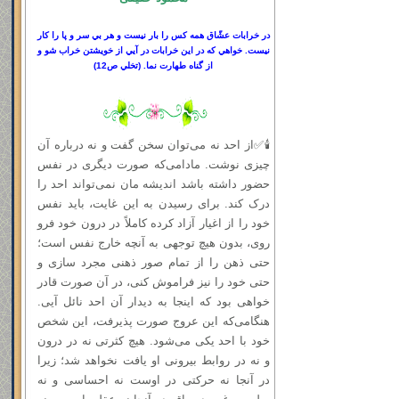
در خرابات عشّاق همه كس را بار نيست و هر بي سر
و
پا را كار
نيست. خواهي كه در اين خرابات در آيي از خويشتن خراب شو و
از گناه طهارت نما.
(
تخلي ص
12)
🕯✅از احد نه می‌توان سخن گفت و نه درباره آن
چیزی نوشت. مادامی‌که صورت دیگری در نفس
حضور داشته باشد اندیشه‌ مان نمی‌تواند احد را
درک کند. برای رسیدن به این غایت، باید نفس
خود را از اغیار آزاد کرده کاملاً در درون خود فرو
روی، بدون هیچ توجهی به آنچه خارج نفس است؛
حتى ذهن را از تمام صور ذهنی مجرد سازی و
حتی خود را نیز فراموش کنی، در آن صورت قادر
خواهی بود که اینجا به دیدار آن احد نائل آیی.
هنگامی‌که این عروج صورت پذیرفت، این شخص
خود با احد یکی می‌شود. هیچ کثرتی نه در درون
و نه در روابط بیرونی او یافت نخواهد شد؛ زیرا
در آنجا نه حرکتی در اوست نه احساسی و نه