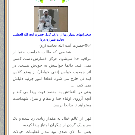
سخنرانیهای بسیار زیبا از عارف کامل حضرت آیت الله العظمی
نجابت شیرازی (ره)
✅🔘حضرت آیت الله نجابت (ره)
شخصی که طالب خداست حتما از
مراقبه جدا نمیشود، هرگز افسارش دست کسی
نمی افتد، دائما حواسش به خودش هست، در
اثر جمعیت حواس (نفی خواطر) از وضع کلاس
ابتدائی خارج می شود، قطعا امور جزئیه ذلیلش
نمی کند، ....
یعنی در التفاتش به مقصد قوت پیدا می کند و
آنچه آرزوی اولیاء خدا و مقام و منزل شهداست
میخواهد تا بدانجا برسد.
قهرا از عالم خیال به مقدار زیادی رد شده و یک
سر و یک گردن از دیگران امتیاز پیدا کرده،
یعنی ما الان صدی نود مدار قطبمات خیالات