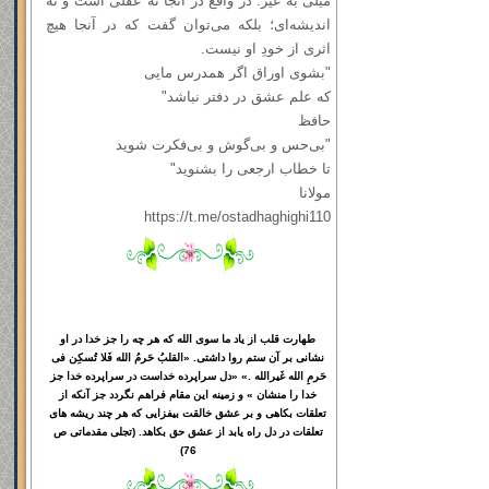
میلی به غیر. در واقع در آنجا نه عقلی است و نه
اندیشه‌ای؛ بلکه می‌توان گفت که در آنجا هیچ
اثری از خودِ او نیست.
"بشوی اوراق اگر همدرس مایی
که علم عشق در دفتر نباشد"
حافظ
"بی‌حس و بی‌گوش و بی‌فکرت شوید
تا خطاب ارجعی را بشنوید"
مولانا
https://t.me/ostadhaghighi110
طهارت قلب از یاد ما سوی الله که هر چه را جز خدا در او
نشانی بر آن ستم روا داشتی. «القلبُ حَرمُ الله فَلا تُسکِن فی
حَرمِ الله غَیرالله .» «دل سراپرده خداست در سراپرده خدا جز
خدا را منشان » و زمینه این مقام فراهم نگردد جز آنکه از
تعلقات بکاهی و بر عشق خالقت بیفزایی که هر چند ریشه های
تعلقات در دل راه یابد از عشق حق بکاهد. (تجلی مقدماتی ص
76)