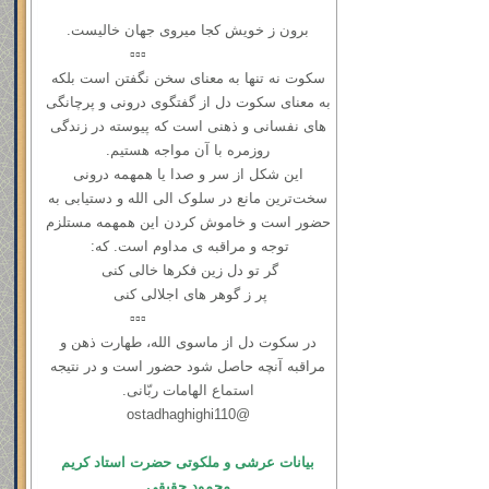
برون ز خویش کجا میروی جهان خالیست.
▫️▫️▫️
سکوت نه ‌تنها به معنای سخن نگفتن است بلکه
به معنای سکوت دل از گفتگوی درونی و ‌پرچانگی
های نفسانی و ذهنی است که پیوسته در زندگی
روزمره با آن مواجه هستیم.
این شکل از سر و صدا یا همهمه‌ درونی
سخت‌ترین مانع در سلوک الی الله و دستیابی به
حضور است و خاموش کردن این همهمه مستلزم
توجه و مراقبه ی مداوم است. که:
گر تو دل زین فکرها خالی کنی
پر ز گوهر های اجلالی کنی
▫️▫️▫️
در سكوت دل از ماسوی الله، طهارت ذهن و
مراقبه آنچه حاصل شود حضور است و در نتیجه
استماع الهامات ربّانی.
@ostadhaghighi110
بیانات عرشی و ملکوتی حضرت استاد کریم
محمود حقیقی