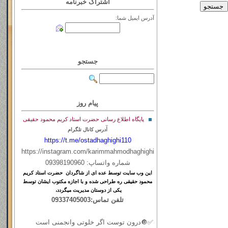
اشتراک خبرنامه
آدرس ایمیل شما:
جستجو
پیام روز
پایگاه اطلاع رسانی حضرت استاد کریم محمود حقیقی
آ
درس کانال تلگرام
https://t.me/ostadhaghighi110
https://instagram.com/karimmahmodhaghighi
شماره واتساپ: 09398190960
این
وب
سایت
توسط
عده ای
از
شاگردان حضرت استاد کریم
محمود حقیقی ره طراحی شده و با اجازه مکتوب ایشان توسط
یکی از دوستان مدیریت میگردد،
تلفن تماس:09337405003
✅🔘درون توست اگر خلوتی وانجمنی است