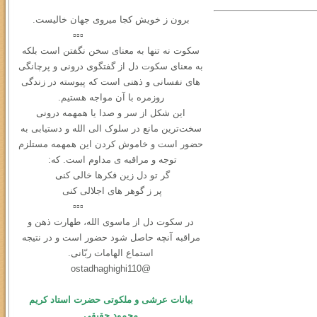
برون ز خویش کجا میروی جهان خالیست.
▫️▫️▫️
سکوت نه ‌تنها به معنای سخن نگفتن است بلکه
به معنای سکوت دل از گفتگوی درونی و ‌پرچانگی
های نفسانی و ذهنی است که پیوسته در زندگی
روزمره با آن مواجه هستیم.
این شکل از سر و صدا یا همهمه‌ درونی
سخت‌ترین مانع در سلوک الی الله و دستیابی به
حضور است و خاموش کردن این همهمه مستلزم
توجه و مراقبه ی مداوم است. که:
گر تو دل زین فکرها خالی کنی
پر ز گوهر های اجلالی کنی
▫️▫️▫️
در سكوت دل از ماسوی الله، طهارت ذهن و
مراقبه آنچه حاصل شود حضور است و در نتیجه
استماع الهامات ربّانی.
@ostadhaghighi110
بیانات عرشی و ملکوتی حضرت استاد کریم
محمود حقیقی