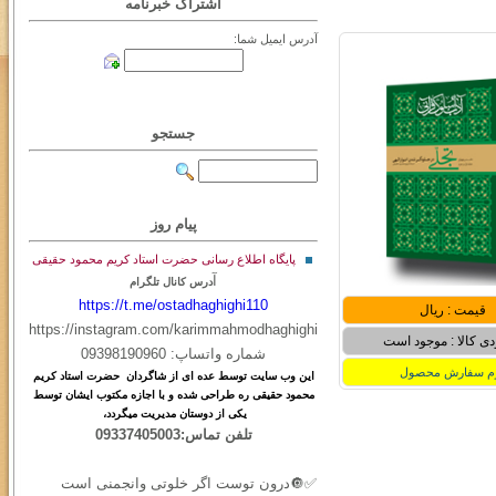
اشتراک خبرنامه
آدرس ایمیل شما:
جستجو
پیام روز
پایگاه اطلاع رسانی حضرت استاد کریم محمود حقیقی
آ
درس کانال تلگرام
https://t.me/ostadhaghighi110
قیمت : ریال
https://instagram.com/karimmahmodhaghighi
ی کالا : موجود است
شماره واتساپ: 09398190960
م سفارش محصول
این
وب
سایت
توسط
عده ای
از
شاگردان حضرت استاد کریم
محمود حقیقی ره طراحی شده و با اجازه مکتوب ایشان توسط
یکی از دوستان مدیریت میگردد،
تلفن تماس:09337405003
✅🔘درون توست اگر خلوتی وانجمنی است