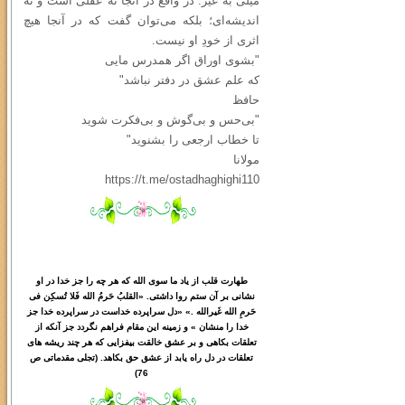
میلی به غیر. در واقع در آنجا نه عقلی است و نه
اندیشه‌ای؛ بلکه می‌توان گفت که در آنجا هیچ
اثری از خودِ او نیست.
"بشوی اوراق اگر همدرس مایی
که علم عشق در دفتر نباشد"
حافظ
"بی‌حس و بی‌گوش و بی‌فکرت شوید
تا خطاب ارجعی را بشنوید"
مولانا
https://t.me/ostadhaghighi110
طهارت قلب از یاد ما سوی الله که هر چه را جز خدا در او
نشانی بر آن ستم روا داشتی. «القلبُ حَرمُ الله فَلا تُسکِن فی
حَرمِ الله غَیرالله .» «دل سراپرده خداست در سراپرده خدا جز
خدا را منشان » و زمینه این مقام فراهم نگردد جز آنکه از
تعلقات بکاهی و بر عشق خالقت بیفزایی که هر چند ریشه های
تعلقات در دل راه یابد از عشق حق بکاهد. (تجلی مقدماتی ص
76)