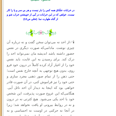
در خرابات عشّاق همه كس را بار نيست و هر بي سر
و
پا را كار
نيست. خواهي كه در اين خرابات در آيي از خويشتن خراب شو و
از گناه طهارت نما.
(
تخلي ص
12)
🕯✅از احد نه می‌توان سخن گفت و نه درباره آن
چیزی نوشت. مادامی‌که صورت دیگری در نفس
حضور داشته باشد اندیشه‌ مان نمی‌تواند احد را
درک کند. برای رسیدن به این غایت، باید نفس
خود را از اغیار آزاد کرده کاملاً در درون خود فرو
روی، بدون هیچ توجهی به آنچه خارج نفس است؛
حتى ذهن را از تمام صور ذهنی مجرد سازی و
حتی خود را نیز فراموش کنی، در آن صورت قادر
خواهی بود که اینجا به دیدار آن احد نائل آیی.
هنگامی‌که این عروج صورت پذیرفت، این شخص
خود با احد یکی می‌شود. هیچ کثرتی نه در درون
و نه در روابط بیرونی او یافت نخواهد شد؛ زیرا
در آنجا نه حرکتی در اوست نه احساسی و نه