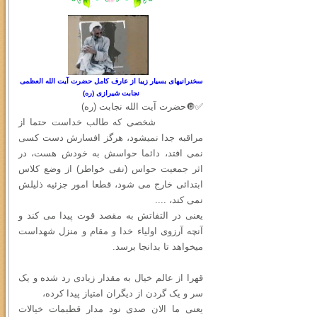
سخنرانیهای بسیار زیبا از عارف کامل حضرت آیت الله العظمی
نجابت شیرازی (ره)
✅🔘حضرت آیت الله نجابت (ره)
شخصی که طالب خداست حتما از
مراقبه جدا نمیشود، هرگز افسارش دست کسی
نمی افتد، دائما حواسش به خودش هست، در
اثر جمعیت حواس (نفی خواطر) از وضع کلاس
ابتدائی خارج می شود، قطعا امور جزئیه ذلیلش
نمی کند، ....
یعنی در التفاتش به مقصد قوت پیدا می کند و
آنچه آرزوی اولیاء خدا و مقام و منزل شهداست
میخواهد تا بدانجا برسد.
قهرا از عالم خیال به مقدار زیادی رد شده و یک
سر و یک گردن از دیگران امتیاز پیدا کرده،
یعنی ما الان صدی نود مدار قطبمات خیالات