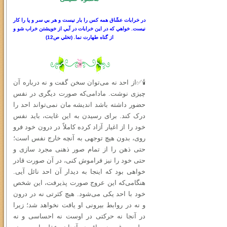
در خرابات عشّاق همه كس را بار نيست و هر بي سر
و
پا را كار
نيست. خواهي كه در اين خرابات در آيي از خويشتن خراب شو و
از گناه طهارت نما.
(
تخلي ص
12)
🕯✅از احد نه می‌توان سخن گفت و نه درباره آن
چیزی نوشت. مادامی‌که صورت دیگری در نفس
حضور داشته باشد اندیشه‌ مان نمی‌تواند احد را
درک کند. برای رسیدن به این غایت، باید نفس
خود را از اغیار آزاد کرده کاملاً در درون خود فرو
روی، بدون هیچ توجهی به آنچه خارج نفس است؛
حتى ذهن را از تمام صور ذهنی مجرد سازی و
حتی خود را نیز فراموش کنی، در آن صورت قادر
خواهی بود که اینجا به دیدار آن احد نائل آیی.
هنگامی‌که این عروج صورت پذیرفت، این شخص
خود با احد یکی می‌شود. هیچ کثرتی نه در درون
و نه در روابط بیرونی او یافت نخواهد شد؛ زیرا
در آنجا نه حرکتی در اوست نه احساسی و نه