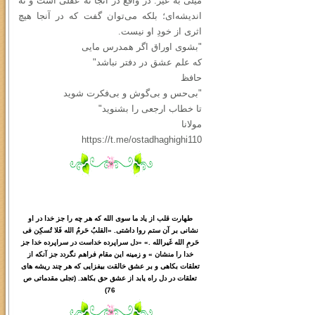
میلی به غیر. در واقع در آنجا نه عقلی است و نه
اندیشه‌ای؛ بلکه می‌توان گفت که در آنجا هیچ
اثری از خودِ او نیست.
"بشوی اوراق اگر همدرس مایی
که علم عشق در دفتر نباشد"
حافظ
"بی‌حس و بی‌گوش و بی‌فکرت شوید
تا خطاب ارجعی را بشنوید"
مولانا
https://t.me/ostadhaghighi110
طهارت قلب از یاد ما سوی الله که هر چه را جز خدا در او
نشانی بر آن ستم روا داشتی. «القلبُ حَرمُ الله فَلا تُسکِن فی
حَرمِ الله غَیرالله .» «دل سراپرده خداست در سراپرده خدا جز
خدا را منشان » و زمینه این مقام فراهم نگردد جز آنکه از
تعلقات بکاهی و بر عشق خالقت بیفزایی که هر چند ریشه های
تعلقات در دل راه یابد از عشق حق بکاهد. (تجلی مقدماتی ص
76)