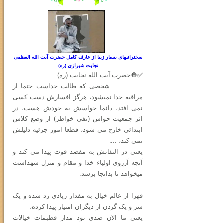
سخنرانیهای بسیار زیبا از عارف کامل حضرت آیت الله العظمی
نجابت شیرازی (ره)
✅🔘حضرت آیت الله نجابت (ره)
شخصی که طالب خداست حتما از
مراقبه جدا نمیشود، هرگز افسارش دست کسی
نمی افتد، دائما حواسش به خودش هست، در
اثر جمعیت حواس (نفی خواطر) از وضع کلاس
ابتدائی خارج می شود، قطعا امور جزئیه ذلیلش
نمی کند، ....
یعنی در التفاتش به مقصد قوت پیدا می کند و
آنچه آرزوی اولیاء خدا و مقام و منزل شهداست
میخواهد تا بدانجا برسد.
قهرا از عالم خیال به مقدار زیادی رد شده و یک
سر و یک گردن از دیگران امتیاز پیدا کرده،
یعنی ما الان صدی نود مدار قطبمات خیالات