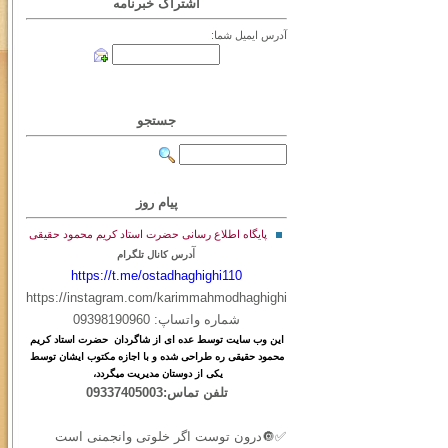
اشتراک خبرنامه
آدرس ایمیل شما:
جستجو
پیام روز
پایگاه اطلاع رسانی حضرت استاد کریم محمود حقیقی
آ
درس کانال تلگرام
https://t.me/ostadhaghighi110
https://instagram.com/karimmahmodhaghighi
شماره واتساپ: 09398190960
این
وب
سایت
توسط
عده ای
از
شاگردان حضرت استاد کریم
محمود حقیقی ره طراحی شده و با اجازه مکتوب ایشان توسط
یکی از دوستان مدیریت میگردد،
تلفن تماس:09337405003
✅🔘درون توست اگر خلوتی وانجمنی است