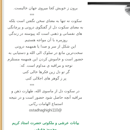
برون ز خویش کجا میروی جهان خالیست.
▫️▫️▫️
سکوت نه ‌تنها به معنای سخن نگفتن است بلکه
به معنای سکوت دل از گفتگوی درونی و ‌پرچانگی
های نفسانی و ذهنی است که پیوسته در زندگی
روزمره با آن مواجه هستیم.
این شکل از سر و صدا یا همهمه‌ درونی
سخت‌ترین مانع در سلوک الی الله و دستیابی به
حضور است و خاموش کردن این همهمه مستلزم
توجه و مراقبه ی مداوم است. که:
گر تو دل زین فکرها خالی کنی
پر ز گوهر های اجلالی کنی
▫️▫️▫️
در سكوت دل از ماسوی الله، طهارت ذهن و
مراقبه آنچه حاصل شود حضور است و در نتیجه
استماع الهامات ربّانی.
@ostadhaghighi110
بیانات عرشی و ملکوتی حضرت استاد کریم
محمود حقیقی