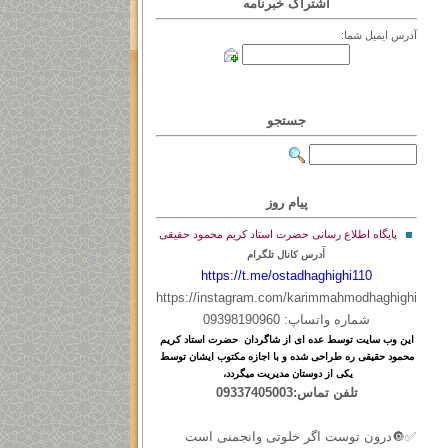
اشتراک خبرنامه
آدرس ایمیل شما:
جستجو
پیام روز
پایگاه اطلاع رسانی حضرت استاد کریم محمود حقیقی
آ
درس کانال تلگرام
https://t.me/ostadhaghighi110
https://instagram.com/karimmahmodhaghighi
شماره واتساپ: 09398190960
این
وب
سایت
توسط
عده ای
از
شاگردان حضرت استاد کریم
محمود حقیقی ره طراحی شده و با اجازه مکتوب ایشان توسط
یکی از دوستان مدیریت میگردد،
تلفن تماس:09337405003
✅🔘درون توست اگر خلوتی وانجمنی است