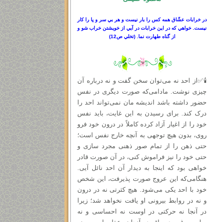
در خرابات عشّاق همه كس را بار نيست و هر بي سر
و
پا را كار
نيست. خواهي كه در اين خرابات در آيي از خويشتن خراب شو و
از گناه طهارت نما.
(
تخلي ص
12)
🕯✅از احد نه می‌توان سخن گفت و نه درباره آن
چیزی نوشت. مادامی‌که صورت دیگری در نفس
حضور داشته باشد اندیشه‌ مان نمی‌تواند احد را
درک کند. برای رسیدن به این غایت، باید نفس
خود را از اغیار آزاد کرده کاملاً در درون خود فرو
روی، بدون هیچ توجهی به آنچه خارج نفس است؛
حتى ذهن را از تمام صور ذهنی مجرد سازی و
حتی خود را نیز فراموش کنی، در آن صورت قادر
خواهی بود که اینجا به دیدار آن احد نائل آیی.
هنگامی‌که این عروج صورت پذیرفت، این شخص
خود با احد یکی می‌شود. هیچ کثرتی نه در درون
و نه در روابط بیرونی او یافت نخواهد شد؛ زیرا
در آنجا نه حرکتی در اوست نه احساسی و نه