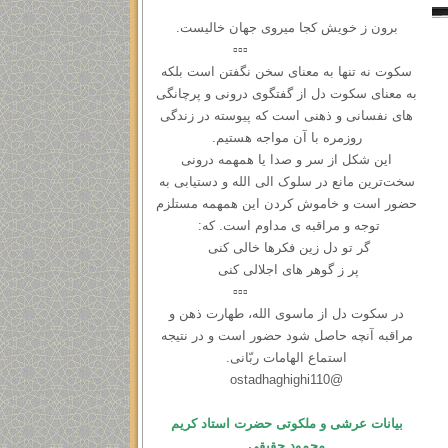
برون ز خویش کجا میروی جهان خالیست.
▫️▫️▫️
سکوت نه ‌تنها به معنای سخن نگفتن است بلکه
به معنای سکوت دل از گفتگوی درونی و ‌پرچانگی
های نفسانی و ذهنی است که پیوسته در زندگی
روزمره با آن مواجه هستیم.
این شکل از سر و صدا یا همهمه‌ درونی
سخت‌ترین مانع در سلوک الی الله و دستیابی به
حضور است و خاموش کردن این همهمه مستلزم
توجه و مراقبه ی مداوم است. که:
گر تو دل زین فکرها خالی کنی
پر ز گوهر های اجلالی کنی
▫️▫️▫️
در سكوت دل از ماسوی الله، طهارت ذهن و
مراقبه آنچه حاصل شود حضور است و در نتیجه
استماع الهامات ربّانی.
@ostadhaghighi110
بیانات عرشی و ملکوتی حضرت استاد کریم
محمود حقیقی