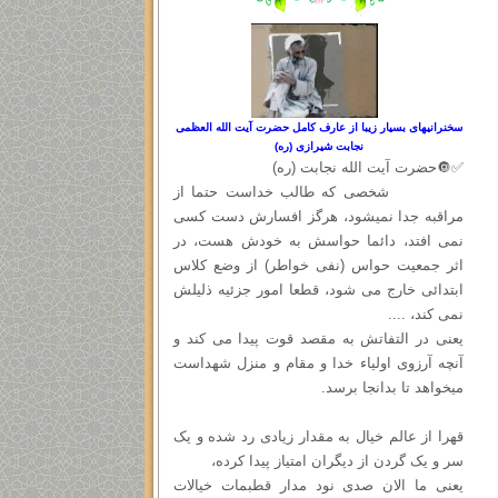
سخنرانیهای بسیار زیبا از عارف کامل حضرت آیت الله العظمی
نجابت شیرازی (ره)
✅🔘حضرت آیت الله نجابت (ره)
شخصی که طالب خداست حتما از
مراقبه جدا نمیشود، هرگز افسارش دست کسی
نمی افتد، دائما حواسش به خودش هست، در
اثر جمعیت حواس (نفی خواطر) از وضع کلاس
ابتدائی خارج می شود، قطعا امور جزئیه ذلیلش
نمی کند، ....
یعنی در التفاتش به مقصد قوت پیدا می کند و
آنچه آرزوی اولیاء خدا و مقام و منزل شهداست
میخواهد تا بدانجا برسد.
قهرا از عالم خیال به مقدار زیادی رد شده و یک
سر و یک گردن از دیگران امتیاز پیدا کرده،
یعنی ما الان صدی نود مدار قطبمات خیالات