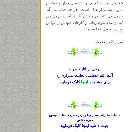
خودمان هست اما چنین شخصی مدار و قطبش
بیرون شدن از خیال است، هر چه خیال می آید
بیرون می کند، هر چه غیر یاد خداست بیرون می
کند و تمام موضوعات و کارهای خودش را یواش
یواش تحویل خدا میدهد.
شرح کلمات قصار
برخی از آثار حضرت
آیت الله العظمی نجابت شیرازی ره
برای مشاهده
اینجا
کلیک فرمایید.
جلسات سخنرانی بسیار زیبا و پربار حضرت استاد با موضوع
معرفت نفس.
جهت دانلود
اینجا کلیک
فرمایید: