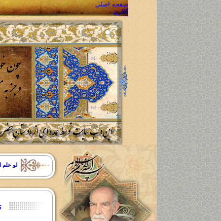
صفحه اصلی
گالری
گالری تصاویر
گالری صوتی
گالری فیلم
محصولات
مشاهده محصولات
ارسال سفارش محصول
پیگیری سفارش محصول
تماس با ما
سوالات متداول
تماس با ما
نقشه سایت
تعاون و همکاری
لو علم ا
ت