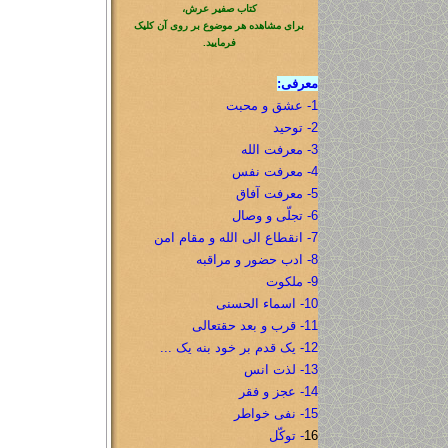
کتاب صفیر عرش،
برای مشاهده هر موضوع بر روی آن کلیک
فرمایید.
معرفی:
1- عشق و محبت
2- توحید
3- معرفت الله
4- معرفت نفس
5- معرفت آفاق
6- تجلّی و وصال
7- انقطاع الی الله و مقام امن
8- ادب حضور و مراقبه
9- ملکوت
10- اسماء الحسنی
11- قرب و بعد حقتعالی
12- یک قدم بر خود بنه یک ...
13- لذت انس
14- عجز و فقر
15- نفی خواطر
16
- توکّل