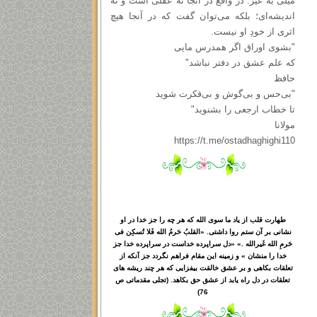
میلی به غیر. در واقع در آنجا نه عقلی است و نه
اندیشه‌ای؛ بلکه می‌توان گفت که در آنجا هیچ
اثری از خودِ او نیست.
"بشوی اوراق اگر همدرس مایی
که علم عشق در دفتر نباشد"
حافظ
"بی‌حس و بی‌گوش و بی‌فکرت شوید
تا خطاب ارجعی را بشنوید"
مولانا
https://t.me/ostadhaghighi110
طهارت قلب از یاد ما سوی الله که هر چه را جز خدا در او
نشانی بر آن ستم روا داشتی. «القلبُ حَرمُ الله فَلا تُسکِن فی
حَرمِ الله غَیرالله .» «دل سراپرده خداست در سراپرده خدا جز
خدا را منشان » و زمینه این مقام فراهم نگردد جز آنکه از
تعلقات بکاهی و بر عشق خالقت بیفزایی که هر چند ریشه های
تعلقات در دل راه یابد از عشق حق بکاهد. (تجلی مقدماتی ص
76)