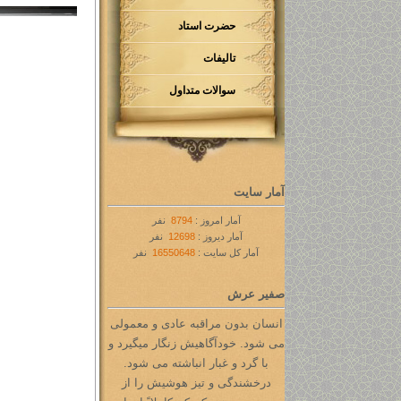
حضرت استاد
تالیفات
سوالات متداول
آمار سایت
آمار امروز :
8794
نفر
آمار دیروز :
12698
نفر
آمار کل سایت :
16550648
نفر
صفیر عرش
انسان بدون مراقبه عادی و معمولی
می شود. خودآگاهیش زنگار میگیرد و
با گرد و غبار انباشته می شود.
درخشندگی و تیز هوشیش را از