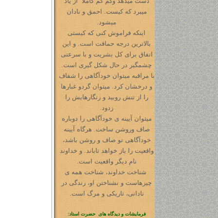
دست میدهد وکم کم کاملا ً از یاد
میبرد که کیست. احمق و نادان
میشود.
اینکه فراموش کنی که کیستی
بالاترین درجه حماقت است. و این
اتفاق برای کل بشریت و با سرعتی
چشمگیر در حال شکل گیری است.
با مراقبه میتوان خودآگاهی را شفاف
و درخشان کرد. میتوان گردو غبارها
را از تنش روبید و زنگارهایش را
زدود.
میتوان آیینه ی خودآگاهی را دوباره
صاف وروشن ساخت. هرگاه آیینه
خودآگاهی تو صاف و روشن باشد،
واقعیت را باز خواهد تاباند. و خداوند
نام دیگر واقعیت است.
شناخت خداوند، شناخت همه ی
چیزهاست و نشناختن او، زندگی در
نادانی، تاریکی و مرگ است.
فرمایشات و دیدگاه های حضرت استاد: