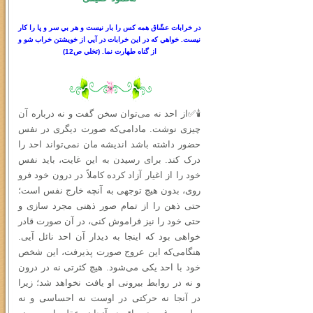
در خرابات عشّاق همه كس را بار نيست و هر بي سر
و
پا را كار
نيست. خواهي كه در اين خرابات در آيي از خويشتن خراب شو و
از گناه طهارت نما.
(
تخلي ص
12)
🕯✅از احد نه می‌توان سخن گفت و نه درباره آن
چیزی نوشت. مادامی‌که صورت دیگری در نفس
حضور داشته باشد اندیشه‌ مان نمی‌تواند احد را
درک کند. برای رسیدن به این غایت، باید نفس
خود را از اغیار آزاد کرده کاملاً در درون خود فرو
روی، بدون هیچ توجهی به آنچه خارج نفس است؛
حتى ذهن را از تمام صور ذهنی مجرد سازی و
حتی خود را نیز فراموش کنی، در آن صورت قادر
خواهی بود که اینجا به دیدار آن احد نائل آیی.
هنگامی‌که این عروج صورت پذیرفت، این شخص
خود با احد یکی می‌شود. هیچ کثرتی نه در درون
و نه در روابط بیرونی او یافت نخواهد شد؛ زیرا
در آنجا نه حرکتی در اوست نه احساسی و نه