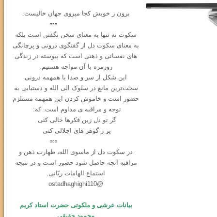
برون ز خویش کجا میروی جهان خالیست.
▫️▫️▫️
سکوت نه ‌تنها به معنای سخن نگفتن است بلکه
به معنای سکوت دل از گفتگوی درونی و ‌پرچانگی
های نفسانی و ذهنی است که پیوسته در زندگی
روزمره با آن مواجه هستیم.
این شکل از سر و صدا یا همهمه‌ درونی
سخت‌ترین مانع در سلوک الی الله و دستیابی به
حضور است و خاموش کردن این همهمه مستلزم
توجه و مراقبه ی مداوم است. که:
گر تو دل زین فکرها خالی کنی
پر ز گوهر های اجلالی کنی
▫️▫️▫️
در سكوت دل از ماسوی الله، طهارت ذهن و
مراقبه آنچه حاصل شود حضور است و در نتیجه
استماع الهامات ربّانی.
@ostadhaghighi110
بیانات عرشی و ملکوتی حضرت استاد کریم
محمود حقیقی