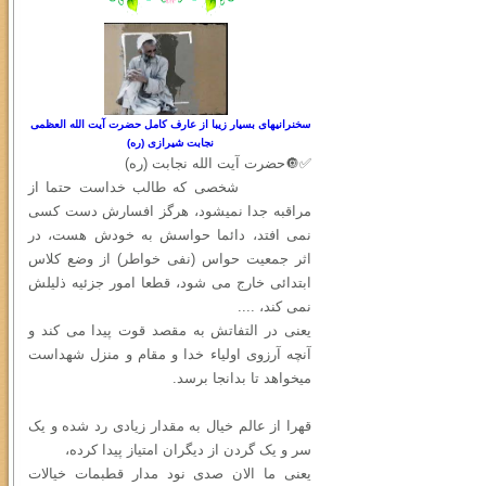
سخنرانیهای بسیار زیبا از عارف کامل حضرت آیت الله العظمی
نجابت شیرازی (ره)
✅🔘حضرت آیت الله نجابت (ره)
شخصی که طالب خداست حتما از
مراقبه جدا نمیشود، هرگز افسارش دست کسی
نمی افتد، دائما حواسش به خودش هست، در
اثر جمعیت حواس (نفی خواطر) از وضع کلاس
ابتدائی خارج می شود، قطعا امور جزئیه ذلیلش
نمی کند، ....
یعنی در التفاتش به مقصد قوت پیدا می کند و
آنچه آرزوی اولیاء خدا و مقام و منزل شهداست
میخواهد تا بدانجا برسد.
قهرا از عالم خیال به مقدار زیادی رد شده و یک
سر و یک گردن از دیگران امتیاز پیدا کرده،
یعنی ما الان صدی نود مدار قطبمات خیالات