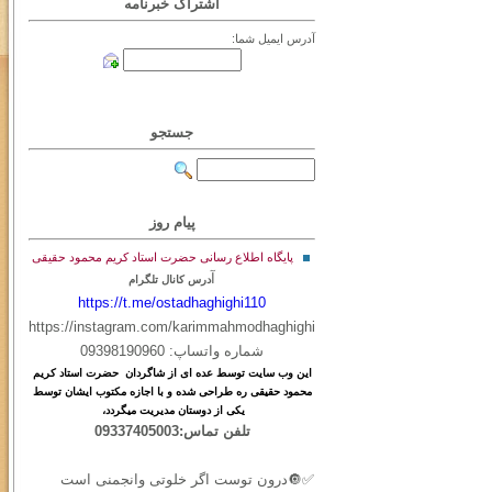
اشتراک خبرنامه
آدرس ایمیل شما:
جستجو
پیام روز
پایگاه اطلاع رسانی حضرت استاد کریم محمود حقیقی
آ
درس کانال تلگرام
https://t.me/ostadhaghighi110
https://instagram.com/karimmahmodhaghighi
شماره واتساپ: 09398190960
این
وب
سایت
توسط
عده ای
از
شاگردان حضرت استاد کریم
محمود حقیقی ره طراحی شده و با اجازه مکتوب ایشان توسط
یکی از دوستان مدیریت میگردد،
تلفن تماس:09337405003
✅🔘درون توست اگر خلوتی وانجمنی است