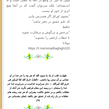
میلی به غیر. در واقع در آنجا نه عقلی است و نه
اندیشه‌ای؛ بلکه می‌توان گفت که در آنجا هیچ
اثری از خودِ او نیست.
"بشوی اوراق اگر همدرس مایی
که علم عشق در دفتر نباشد"
حافظ
"بی‌حس و بی‌گوش و بی‌فکرت شوید
تا خطاب ارجعی را بشنوید"
مولانا
https://t.me/ostadhaghighi110
طهارت قلب از یاد ما سوی الله که هر چه را جز خدا در او
نشانی بر آن ستم روا داشتی. «القلبُ حَرمُ الله فَلا تُسکِن فی
حَرمِ الله غَیرالله .» «دل سراپرده خداست در سراپرده خدا جز
خدا را منشان » و زمینه این مقام فراهم نگردد جز آنکه از
تعلقات بکاهی و بر عشق خالقت بیفزایی که هر چند ریشه های
تعلقات در دل راه یابد از عشق حق بکاهد. (تجلی مقدماتی ص
76)