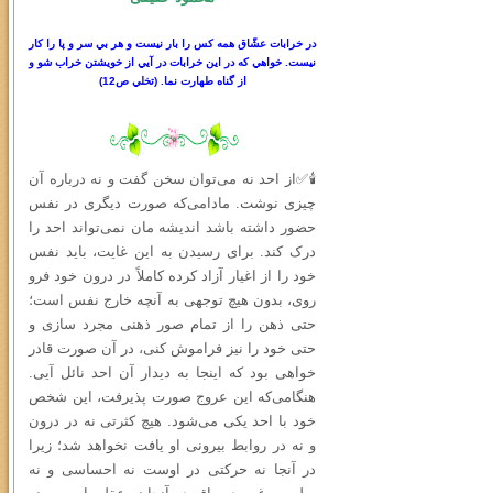
در خرابات عشّاق همه كس را بار نيست و هر بي سر
و
پا را كار
نيست. خواهي كه در اين خرابات در آيي از خويشتن خراب شو و
از گناه طهارت نما.
(
تخلي ص
12)
🕯✅از احد نه می‌توان سخن گفت و نه درباره آن
چیزی نوشت. مادامی‌که صورت دیگری در نفس
حضور داشته باشد اندیشه‌ مان نمی‌تواند احد را
درک کند. برای رسیدن به این غایت، باید نفس
خود را از اغیار آزاد کرده کاملاً در درون خود فرو
روی، بدون هیچ توجهی به آنچه خارج نفس است؛
حتى ذهن را از تمام صور ذهنی مجرد سازی و
حتی خود را نیز فراموش کنی، در آن صورت قادر
خواهی بود که اینجا به دیدار آن احد نائل آیی.
هنگامی‌که این عروج صورت پذیرفت، این شخص
خود با احد یکی می‌شود. هیچ کثرتی نه در درون
و نه در روابط بیرونی او یافت نخواهد شد؛ زیرا
در آنجا نه حرکتی در اوست نه احساسی و نه