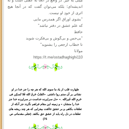
میلی به غیر. در واقع در آنجا نه عقلی است و نه
اندیشه‌ای؛ بلکه می‌توان گفت که در آنجا هیچ
اثری از خودِ او نیست.
"بشوی اوراق اگر همدرس مایی
که علم عشق در دفتر نباشد"
حافظ
"بی‌حس و بی‌گوش و بی‌فکرت شوید
تا خطاب ارجعی را بشنوید"
مولانا
https://t.me/ostadhaghighi110
طهارت قلب از یاد ما سوی الله که هر چه را جز خدا در او
نشانی بر آن ستم روا داشتی. «القلبُ حَرمُ الله فَلا تُسکِن فی
حَرمِ الله غَیرالله .» «دل سراپرده خداست در سراپرده خدا جز
خدا را منشان » و زمینه این مقام فراهم نگردد جز آنکه از
تعلقات بکاهی و بر عشق خالقت بیفزایی که هر چند ریشه های
تعلقات در دل راه یابد از عشق حق بکاهد. (تجلی مقدماتی ص
76)