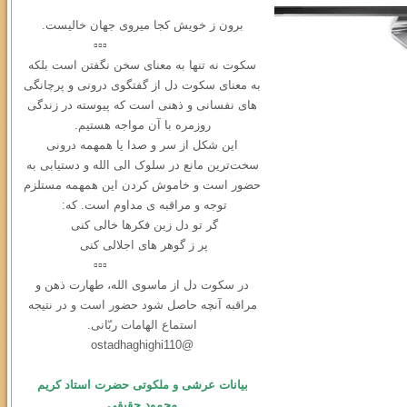
برون ز خویش کجا میروی جهان خالیست.
▫️▫️▫️
سکوت نه ‌تنها به معنای سخن نگفتن است بلکه
به معنای سکوت دل از گفتگوی درونی و ‌پرچانگی
های نفسانی و ذهنی است که پیوسته در زندگی
روزمره با آن مواجه هستیم.
این شکل از سر و صدا یا همهمه‌ درونی
سخت‌ترین مانع در سلوک الی الله و دستیابی به
حضور است و خاموش کردن این همهمه مستلزم
توجه و مراقبه ی مداوم است. که:
گر تو دل زین فکرها خالی کنی
پر ز گوهر های اجلالی کنی
▫️▫️▫️
در سكوت دل از ماسوی الله، طهارت ذهن و
مراقبه آنچه حاصل شود حضور است و در نتیجه
استماع الهامات ربّانی.
@ostadhaghighi110
بیانات عرشی و ملکوتی حضرت استاد کریم
محمود حقیقی