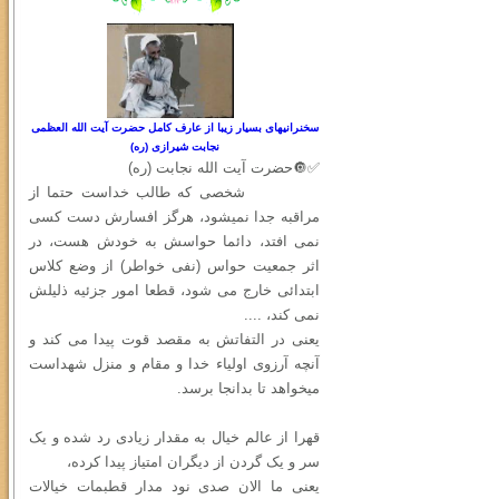
سخنرانیهای بسیار زیبا از عارف کامل حضرت آیت الله العظمی
نجابت شیرازی (ره)
✅🔘حضرت آیت الله نجابت (ره)
شخصی که طالب خداست حتما از
مراقبه جدا نمیشود، هرگز افسارش دست کسی
نمی افتد، دائما حواسش به خودش هست، در
اثر جمعیت حواس (نفی خواطر) از وضع کلاس
ابتدائی خارج می شود، قطعا امور جزئیه ذلیلش
نمی کند، ....
یعنی در التفاتش به مقصد قوت پیدا می کند و
آنچه آرزوی اولیاء خدا و مقام و منزل شهداست
میخواهد تا بدانجا برسد.
قهرا از عالم خیال به مقدار زیادی رد شده و یک
سر و یک گردن از دیگران امتیاز پیدا کرده،
یعنی ما الان صدی نود مدار قطبمات خیالات