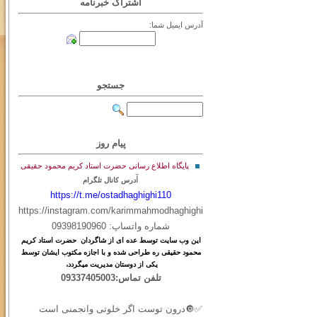
اشتراک خبرنامه
آدرس ایمیل شما:
جستجو
پیام روز
پایگاه اطلاع رسانی حضرت استاد کریم محمود حقیقی
آ
درس کانال تلگرام
https://t.me/ostadhaghighi110
https://instagram.com/karimmahmodhaghighi
شماره واتساپ: 09398190960
این
وب
سایت
توسط
عده ای
از
شاگردان حضرت استاد کریم
محمود حقیقی ره طراحی شده و با اجازه مکتوب ایشان توسط
یکی از دوستان مدیریت میگردد،
تلفن تماس:09337405003
✅🔘درون توست اگر خلوتی وانجمنی است