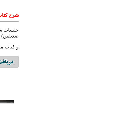
شرح کتاب
جلسات سخ
صدیقین)
و کتاب منا